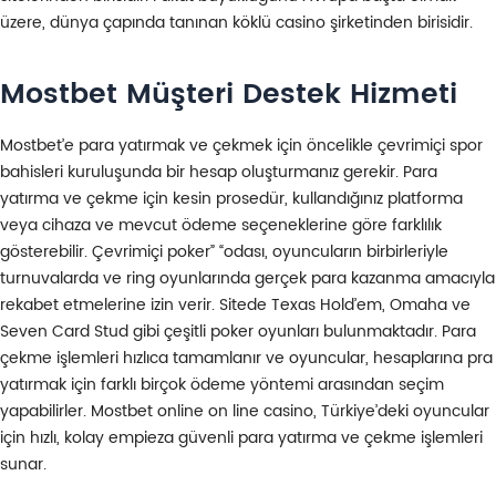
üzere, dünya çapında tanınan köklü casino şirketinden birisidir.
Mostbet Müşteri Destek Hizmeti
Mostbet’e para yatırmak ve çekmek için öncelikle çevrimiçi spor
bahisleri kuruluşunda bir hesap oluşturmanız gerekir. Para
yatırma ve çekme için kesin prosedür, kullandığınız platforma
veya cihaza ve mevcut ödeme seçeneklerine göre farklılık
gösterebilir. Çevrimiçi poker” “odası, oyuncuların birbirleriyle
turnuvalarda ve ring oyunlarında gerçek para kazanma amacıyla
rekabet etmelerine izin verir. Sitede Texas Hold’em, Omaha ve
Seven Card Stud gibi çeşitli poker oyunları bulunmaktadır. Para
çekme işlemleri hızlıca tamamlanır ve oyuncular, hesaplarına pra
yatırmak için farklı birçok ödeme yöntemi arasından seçim
yapabilirler. Mostbet online on line casino, Türkiye’deki oyuncular
için hızlı, kolay empieza güvenli para yatırma ve çekme işlemleri
sunar.