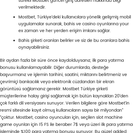
sürekli Mostbet güncel giriş adresleri hakkında bilgi
verilmektedir.
Mostbet, Türkiye’deki kullanıcılara yönelik gelişmiş mobil
uygulamalar sunarak, bahis ve casino oyunlarına your
ex zaman ve her yerden erişim imkanı sağlar.
Bahis şirketi oranları belirler ve siz de bu oranlara bahis
oynayabilirsiniz.
Bir aydan fazla bir süre önce kaydolduysanız, ilk para yatırma
bonusu kullanılamayabilir. Diğer durumlarda, desteğe
başvurmanız ve işlemin tarihini, saatini, miktarını belirtmeniz ve
çevrimiçi bankacılık veya elektronik cüzdandan bir ekran
görüntüsü sağlamanız gerekir. Mostbet Türkiye şirketi
müşterilerine halay girişi sağlamak için bütün kaynakları 20’den
çok farklı dil versiyasını sunuyor. Verilen bilgilere göre Mostbet’in
resmi sitesinde kayıt olmuş kullanıcıların sayısı bir milyondan”
“çoktur. Mostbet, casino oyuncuları için, seçilen slot machine
game oyunları için 15 FS ile beraber 7$ veya üzeri ilk para yatırma
işleminde %100 para yatırma bonusu sunuyor. Bu güzel added