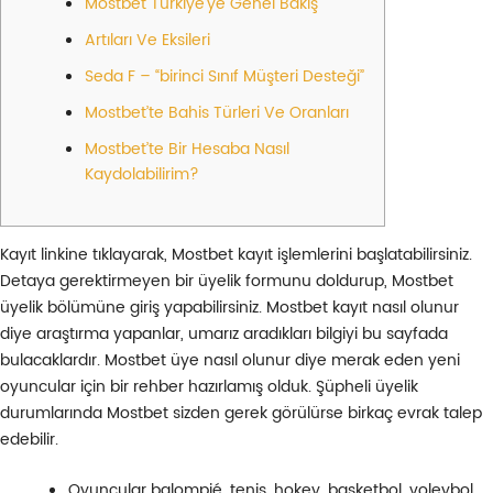
Mostbet Türkiye’ye Genel Bakış
Artıları Ve Eksileri
Seda F – “birinci Sınıf Müşteri Desteği”
Mostbet’te Bahis Türleri Ve Oranları
Mostbet’te Bir Hesaba Nasıl
Kaydolabilirim?
Kayıt linkine tıklayarak, Mostbet kayıt işlemlerini başlatabilirsiniz.
Detaya gerektirmeyen bir üyelik formunu doldurup, Mostbet
üyelik bölümüne giriş yapabilirsiniz. Mostbet kayıt nasıl olunur
diye araştırma yapanlar, umarız aradıkları bilgiyi bu sayfada
bulacaklardır. Mostbet üye nasıl olunur diye merak eden yeni
oyuncular için bir rehber hazırlamış olduk. Şüpheli üyelik
durumlarında Mostbet sizden gerek görülürse birkaç evrak talep
edebilir.
Oyuncular balompié, tenis, hokey, basketbol, voleybol,