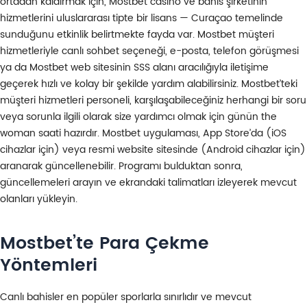
ortadan kaldırmak için, Mostbet casino ve bahis şirketinin
hizmetlerini uluslararası tipte bir lisans — Curaçao temelinde
sunduğunu etkinlik belirtmekte fayda var. Mostbet müşteri
hizmetleriyle canlı sohbet seçeneği, e-posta, telefon görüşmesi
ya da Mostbet web sitesinin SSS alanı aracılığıyla iletişime
geçerek hızlı ve kolay bir şekilde yardım alabilirsiniz. Mostbet’teki
müşteri hizmetleri personeli, karşılaşabileceğiniz herhangi bir soru
veya sorunla ilgili olarak size yardımcı olmak için günün the
woman saati hazırdır. Mostbet uygulaması, App Store’da (iOS
cihazlar için) veya resmi website sitesinde (Android cihazlar için)
aranarak güncellenebilir. Programı bulduktan sonra,
güncellemeleri arayın ve ekrandaki talimatları izleyerek mevcut
olanları yükleyin.
Mostbet’te Para Çekme
Yöntemleri
Canlı bahisler en popüler sporlarla sınırlıdır ve mevcut