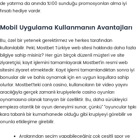
de yatırma da anında %100 sunduğu promosyonları alma iyi
fırsatı hediye vardır.
Mobil Uygulama Kullanmanın Avantajları
Bu, özel bir yetenek gerektirmez ve herkes tarafından
kullanılabilir. Peki, Mostbet Türkiye web sitesi hakkında daha fazla
bilgiye sahip misiniz? Her gün birçok düzenli müşteri ve site
ziyaretçisi, kayıt işlemini tamamlayarak Mostbet’in resmi web
sitesini ziyaret etmektedir. Kayıt işlemi tamamlandıktan sonra iyi
bonuslar alır ve bahis oynamak için en uygun koşullara sahip
olurlar. Mostbet’teki canlı casino, kullanıcıların bir video yayını
aracılığıyla gerçek zamanlı krupiyelerle casino oyunları
oynamasına olanak tanıyan bir özelliktir. Bu, daha sürükleyici
empieza otantik bir oyun deneyimi sunar, çünkü” “oyuncular tıpkı
kara tabanlı bir kumarhanede olduğu gibi krupiyeyi görebilir ve
onunla etkileşime girebilir.
Aralarından seçim yapabileceğiniz çok çeşitli spor ve