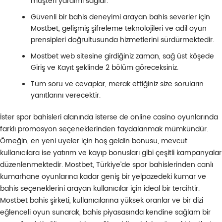
müşteri yardımı sağlar.
Güvenli bir bahis deneyimi arayan bahis severler için
Mostbet, gelişmiş şifreleme teknolojileri ve adil oyun
prensipleri doğrultusunda hizmetlerini sürdürmektedir.
Mostbet web sitesine girdiğiniz zaman, sağ üst köşede
Giriş ve Kayıt şeklinde 2 bölüm göreceksiniz.
Tüm soru ve cevaplar, merak ettiğiniz size soruların
yanıtlarını verecektir.
İster spor bahisleri alanında isterse de online casino oyunlarında
farklı promosyon seçeneklerinden faydalanmak mümkündür.
Örneğin, en yeni üyeler için hoş geldin bonusu, mevcut
kullanıcılara ise yatırım ve kayıp bonusları gibi çeşitli kampanyalar
düzenlenmektedir. Mostbet, Türkiye’de spor bahislerinden canlı
kumarhane oyunlarına kadar geniş bir yelpazedeki kumar ve
bahis seçeneklerini arayan kullanıcılar için ideal bir tercihtir.
Mostbet bahis şirketi, kullanıcılarına yüksek oranlar ve bir dizi
eğlenceli oyun sunarak, bahis piyasasında kendine sağlam bir