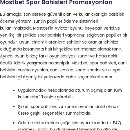
Mostbet Spor Bahisleri Promosyonları
Bu amaçla, son derece güvenli olan ve kullanıcılar için basit bir
ödeme yöntemi sunan popüler ödeme sistemleri
kullanılmaktadır. Mostbet’in Aviator oyunu, heyecan verici ve
yenilikçi bir şekilde spor bahisleri yapmanızı sağlayan popüler bir
oyundur. Oyun, dinamik oranlara sahiptir ve oranlar lehinize
olduğunda kazancınızı hızlı bir şekilde artırmanıza olanak tanır.
Ayrıca, oyun birkaç farklı oyun seviyesi sunar ve hatta nakit
ödüllü liderlik yarışmalarına sahiptir. Mostbet, spor bahisleri, canlı
bahisler, casino oyunları, canlı casino, sanal sporlar ve e-spor
bahisleri gibi geniş bir yelpazede bahis seçenekleri sunar.
Uygulamadaki hesaplarında oturum açmış olan tüm
kullanıcılar” “bunları görebilir.
Şirket, spor bahisleri ve kumar oyunları dahil olmak
üzere çeşitli seçenekler sunmaktadır.
Ödeme sistemlerinin çoğu için aynı ekranda bir FAQ
düğmesi vardır, bu düğmeye tıklayarak bu afin de