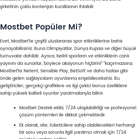
şirketinin çoklu kontenjan kurallarının ihlalidir.
Mostbet Popüler Mi?
Evet, Mostbet’te çeşitli uluslararası spor etkinliklerine bahis
oynayabilirsiniz. Buna Olimpiyatlar, Dünya Kupası ve diğer büyük
turnuvalar dahildir. Ayrıca, belirli sporların ve etkinliklerin canlı
yayınını da sunarlar, böylece aksiyonun hiçbirini” “kaçırmazsınız.
Mostbet’te Netent, Sensible Play, BetSoft ve daha fazlası gibi
önde gelen sağlayıcıların oyunlarına erişebileceksiniz. Bu
geliştiriciler, gerçekçi grafiklere ve ilgi çekici bonus özelliklere
sahip yüksek kaliteli oyunlar yaratmalarıyla bilinir.
Mostbet Destek ekibi, 7/24 ulaşılabilirliği ve profesyonel
çözüm yöntemleri ile dikkat çekmektedir.
Ek olarak, site, tüketicilere sahip olabilecekleri herhangi
bir soru veya sorunla ilgili yardımcı olmak için 7/24