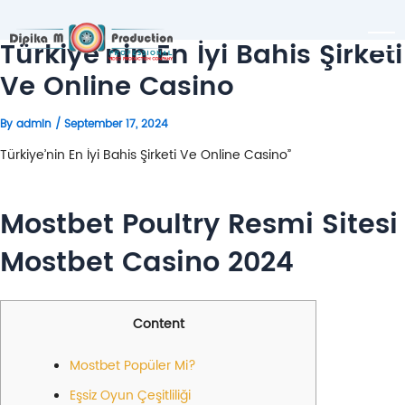
Türkiye’nin En İyi Bahis Şirketi
Ve Online Casino
By
admin
/
September 17, 2024
Türkiye’nin En İyi Bahis Şirketi Ve Online Casino”
Mostbet Poultry Resmi Sitesi
Mostbet Casino 2024
Content
Mostbet Popüler Mi?
Eşsiz Oyun Çeşitliliği