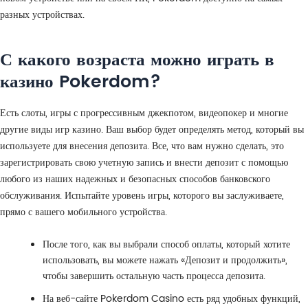
разных устройствах.
С какого возраста можно играть в
казино Pokerdom?
Есть слоты, игры с прогрессивным джекпотом, видеопокер и многие
другие виды игр казино. Ваш выбор будет определять метод, который вы
используете для внесения депозита. Все, что вам нужно сделать, это
зарегистрировать свою учетную запись и внести депозит с помощью
любого из наших надежных и безопасных способов банковского
обслуживания. Испытайте уровень игры, которого вы заслуживаете,
прямо с вашего мобильного устройства.
После того, как вы выбрали способ оплаты, который хотите
использовать, вы можете нажать «Депозит и продолжить»,
чтобы завершить остальную часть процесса депозита.
На веб-сайте Pokerdom Casino есть ряд удобных функций,