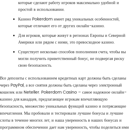
которые сделают работу игроков максимально удобной и
простой в использовании.
Казино Pokerdom имеет ряд уникальных особенностей,
которые отличают его от других онлайн-казино.
Для игроков, которые живут в регионах Европы и Северной
Америки или рядом с ними, это превосходное казино.
Существует несколько способов пополнения счета, чтобы вы
могли получить приветственный бонус, не подвергая риску
свою безопасность.
Все депозиты с использованием кредитных карт должны быть сделаны
через PayPal, а все снятия должны быть сделаны через электронный
кошелек или Neteller. Pokerdom Casino – самое надежное онлайн-
казино для канадцев, предлагающее игрокам впечатляющую
безопасность, множество уникальных функций казино и потрясающие
впечатления. Мы пробовали и тестировали лучшие бонусы и лучшие
слоты в течение многих лет, и наша уверенность в наших бонусах и
программном обеспечении дает нам уверенность, чтобы поделиться ими