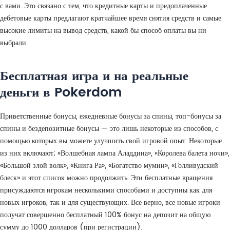
с вами. Это связано с тем, что кредитные карты и предоплаченные
дебетовые карты предлагают кратчайшее время снятия средств и самые
высокие лимиты на вывод средств, какой бы способ оплаты вы ни
выбрали.
Бесплатная игра и на реальные
деньги в Pokerdom
Приветственные бонусы, ежедневные бонусы за спины, топ-бонусы за
спины и бездепозитные бонусы — это лишь некоторые из способов, с
помощью которых вы можете улучшить свой игровой опыт. Некоторые
из них включают; «Волшебная лампа Аладдина», «Королева балета ночи»,
«Большой злой волк», «Книга Ра», «Богатство мумии», «Голливудский
блеск» и этот список можно продолжить. Эти бесплатные вращения
присуждаются игрокам несколькими способами и доступны как для
новых игроков, так и для существующих. Все верно, все новые игроки
получат совершенно бесплатный 100% бонус на депозит на общую
сумму до 1000 долларов (при регистрации).