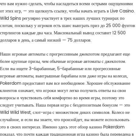
что вам нужно сделать, чтобы насладиться всеми острыми ощущениями
от этих игр, — это щелкнуть ссылку, чтобы начать играть в Live Casino.
Wild Spins регулярно участвует в трех наших лучших турнирах по
слотам, поскольку у игроков есть шанс выиграть приз до 25 000 фунтов
стерлингов каждые два часа. Максимальный вывод составит 12 500
долларов в день, а самый низкий — 75 долларов.
Наши игровые автоматы с прогрессивным джекпотом предлагают еще
более крупные призы, чем обычные игровые автоматы с джекпотом.
Если вы ищете 3-барабанные, 5-барабанные или прогрессивные
игровые автоматы, выигрышные барабаны или даже игры на колесах,
Pokerdom предоставит вам все необходимое. Хорошее обслуживание
клиентов означает, что игроки могут легко получить ответы на свои
вопросы и чувствовать себя комфортно во время игры, поэтому это
следует учитывать. Наша первая игра с бездепозитным бонусом — это
Wild Wild West, слот-игра с множеством диких символов. Колесо не
случайное, и если вы знаете, что произойдет, вы можете использовать
это в своих интересах. Именно здесь этот обзор казино Pokerdom
показал, что почти каждая традиционная игра казино была переведена в