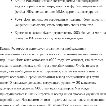
Казино Pokerdom также является домом для популярных
видов спорта со всего мира, таких как футбол, американский
футбол, НБА, гольф, теннис, ММА, дартс и многое другое.
Pokerdom использует современные политики безопасности и
конфиденциальности, чтобы защитить своих клиентов.
Кроме того, казино будет предоставлять 100% бонус на матч на
сумму до 150 канадских долларов каждый день.
Казино Pokerdom использует ограничения изображения и
местоположения в своих играх, а также в отношении местоположения
игр. Pokerdom было основано в 1998 году, что означает, что сайт был
создан с самых первых дней игры в онлайн-казино. Чтобы играть в
игры, вам необходимо зарегистрироваться, а затем вы можете начать
играть бесплатно. Первый бесплатный вывод предназначен для сумм
ниже 10 канадских долларов, следующего уровня — 20 канадских
долларов и так далее до 5000 канадских долларов. Мы всегда
прислушиваемся к нашим игрокам и всегда ищем способы улучшить ваш
игровой опыт. Независимо от того, играете ли вы на новом, совершенно
новом устройстве или на своем ПК, Pokerdom доступно на самых