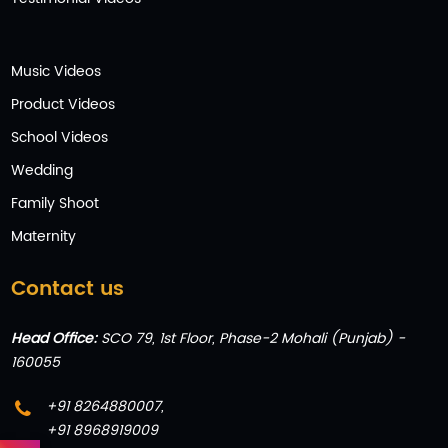
Music Videos
Product Videos
School Videos
Wedding
Family Shoot
Maternity
Contact us
Head Office:
SCO 79, 1st Floor, Phase-2 Mohali (Punjab) -
160055
+91 8264880007
,
+91 8968919009