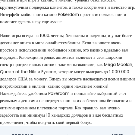
учитывать при игре в казино, а именно: уровень безопасности,
круглосуточная поддержка клиентов, а также ассортимент и качество игр.
Интерфейс мобильного казино Pokerdom прост в использовании и
помогает сделать игру еще лучше.
Наши игры всегда на 100% честны, безопасны и надежны, и у нас более
десяти лет опыта в мире онлайн-гемблинга. Если вы ищете очень
простое в использовании мобильное казино, это казино идеально вам
подойдет. Коллекция игровых автоматов включает в себя широкий
спектр прогрессивных слотов с такими названиями, как Mega Moolah,
Queen of the Nile и Eyecon, которые могут выиграть до 1 000 000
долларов США за монету. Теперь вы можете наслаждаться всеми вашими
потребностями в онлайн-казино одним нажатием кнопки!
Наслаждайтесь удобством Pokerdom и пополняйте выбранный счет
реальными деньгами непосредственно на их собственном безопасном и
оптимизированном платежном портале. Как правило, вам нужно
заработать как минимум 10 канадских долларов в виде бесплатных
промо-денег, чтобы получить свой первый бонус.