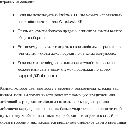
игровых изменений.
Если вы используете Windows XP, вы можете использовать
пакет обновления 1 для Windows XP.
Опять же, суммы бонусов щедры и зависят от суммы вашего
общего оборота.
Вот почему вы можете играть в свои любимые игры казино
или онлайн-слоты даже посреди ночи, когда вам удобно.
Если вы хотите обсудить с нами какие-либо вопросы, вы
можете написать в нашу службу поддержки по адресу
support@Pokerdom.
Казино, которое дает вам доступ, веселье и развлечения, которые вам
нужны. Если вы хотите внести депозит с помощью кредитной или
дебетовой карты, вам необходимо использовать кредитную или
дебетовую карту одного из наших банков-партнеров. Проложите свой
путь к тому, чтобы стать самым востребованным игроком в онлайн-
слоты в городе, и наслаждайтесь вращением барабанов своего выигрыша,