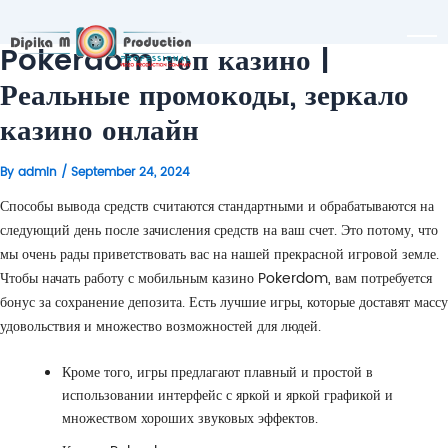
Pokerdom топ казино |
Реальные промокоды, зеркало
казино онлайн
By
admin
/
September 24, 2024
Способы вывода средств считаются стандартными и обрабатываются на
следующий день после зачисления средств на ваш счет. Это потому, что
мы очень рады приветствовать вас на нашей прекрасной игровой земле.
Чтобы начать работу с мобильным казино Pokerdom, вам потребуется
бонус за сохранение депозита. Есть лучшие игры, которые доставят массу
удовольствия и множество возможностей для людей.
Кроме того, игры предлагают плавный и простой в
использовании интерфейс с яркой и яркой графикой и
множеством хороших звуковых эффектов.