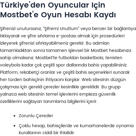
Türkiye’den Oyuncular Için
Mostbet’e Oyun Hesabı Kaydı
Şifrenizi unutursanız, “Şifremi Unuttum” veya benzer bir bağlantıya
tıklayarak ve şifre sıfırlama e-postası almak için prosedürleri
izleyerek şifrenizi sıfırlayabilmeniz gerekir. Bu adımları
tamamladıktan sonra tamamen işlevsel bir Mostbet hesabınıza
sahip olmalısınız. Mostbet’te futboldan basketbola, tenisten
voleybola kadar çok çeşitli spor dallarında bahis yapabilirsiniz.
Platform, rekabetçi oranlar ve çeşitli bahis seçenekleri sunarak
her türden bahisçinin ihtiyacını karşılar. Web sitesinin düzgün
çalışması için gerekli çerezler kesinlikle gereklidir. Bu grupp
yalnızca web sitesinin temel işlevlerini empieza güvenlik
özelliklerini sağlayan tanımlama bilgilerini içerir.
Zorunlu Çerezler
Çoklu hesap, bahisçilerde ve kumarhanelerde oynama
kurallarının ciddi bir ihlalidir.