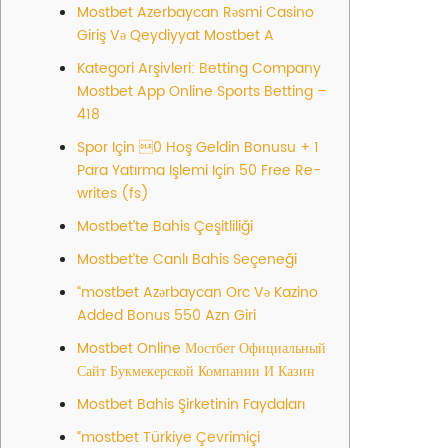
Mostbet Azerbaycan Rəsmi Casino
Giriş Və Qeydiyyat Mostbet A
Kategori Arşivleri: Betting Company
Mostbet App Online Sports Betting –
418
Spor Için 0 Hoş Geldin Bonusu + 1
Para Yatırma Işlemi Için 50 Free Re-
writes (fs)
Mostbet’te Bahis Çeşitliliği
Mostbet’te Canlı Bahis Seçeneği
“mostbet Azərbaycan Orc Və Kazino
Added Bonus 550 Azn Giri
Mostbet Online Мостбет Официальный
Сайт Букмекерской Компании И Казин
Mostbet Bahis Şirketinin Faydaları
“mostbet Türkiye Çevrimiçi