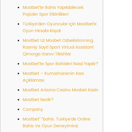
Mostbet’te Bahis Yapılabilecek
Popüler Spor Etkinlikleri
Türkiye’den Oyuncular Için Mostbet’e
Oyun Hesabı Kaydı
Mostbet Uz Mosbet Ozbekistonning
Rasmiy Sayti Sport Virtual Assistant
Qimorga Garov Tikishlar
Mostbet’te Spor Bahisleri Nasıl Yapılır?
Mostbet – Kumarhanenin Kısa
Açıklaması
Mostbet Arizona Casino Mosbet Kazin
Mostbet Nedir?
Company
Mostbet” “bahis: Türkiye’de Online
Bahis Ve Oyun Deneyiminiz