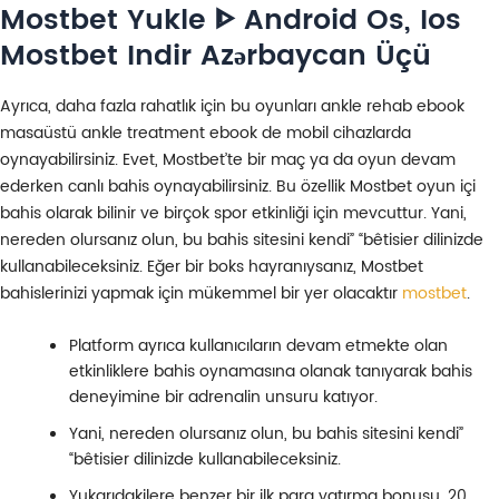
Mostbet Yukle ᐈ Android Os, Ios
Mostbet Indir Azərbaycan Üçü
Ayrıca, daha fazla rahatlık için bu oyunları ankle rehab ebook
masaüstü ankle treatment ebook de mobil cihazlarda
oynayabilirsiniz. Evet, Mostbet’te bir maç ya da oyun devam
ederken canlı bahis oynayabilirsiniz. Bu özellik Mostbet oyun içi
bahis olarak bilinir ve birçok spor etkinliği için mevcuttur. Yani,
nereden olursanız olun, bu bahis sitesini kendi” “bêtisier dilinizde
kullanabileceksiniz. Eğer bir boks hayranıysanız, Mostbet
bahislerinizi yapmak için mükemmel bir yer olacaktır
mostbet
.
Platform ayrıca kullanıcıların devam etmekte olan
etkinliklere bahis oynamasına olanak tanıyarak bahis
deneyimine bir adrenalin unsuru katıyor.
Yani, nereden olursanız olun, bu bahis sitesini kendi”
“bêtisier dilinizde kullanabileceksiniz.
Yukarıdakilere benzer bir ilk para yatırma bonusu, 20