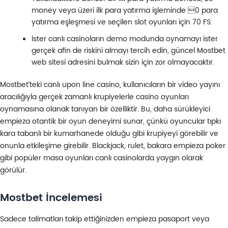
money veya üzeri ilk para yatırma işleminde 0 para
yatırma eşleşmesi ve seçilen slot oyunları için 70 FS.
İster canlı casinoların demo modunda oynamayı ister
gerçek afin de riskini almayı tercih edin, güncel Mostbet
web sitesi adresini bulmak sizin için zor olmayacaktır.
Mostbet’teki canlı upon line casino, kullanıcıların bir video yayını
aracılığıyla gerçek zamanlı krupiyelerle casino oyunları
oynamasına olanak tanıyan bir özelliktir. Bu, daha sürükleyici
empieza otantik bir oyun deneyimi sunar, çünkü oyuncular tıpkı
kara tabanlı bir kumarhanede olduğu gibi krupiyeyi görebilir ve
onunla etkileşime girebilir. Blackjack, rulet, bakara empieza poker
gibi popüler masa oyunları canlı casinolarda yaygın olarak
görülür.
Mostbet İncelemesi
Sadece talimatları takip ettiğinizden empieza pasaport veya