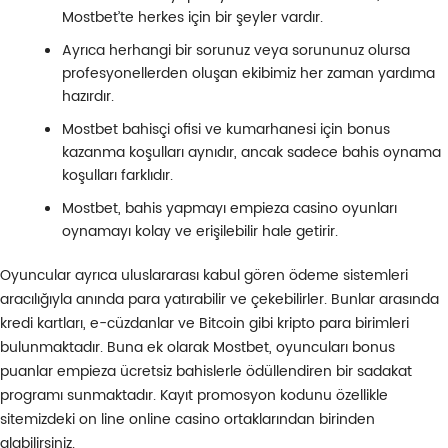
Mostbet’te herkes için bir şeyler vardır.
Ayrıca herhangi bir sorunuz veya sorununuz olursa
profesyonellerden oluşan ekibimiz her zaman yardıma
hazırdır.
Mostbet bahisçi ofisi ve kumarhanesi için bonus
kazanma koşulları aynıdır, ancak sadece bahis oynama
koşulları farklıdır.
Mostbet, bahis yapmayı empieza casino oyunları
oynamayı kolay ve erişilebilir hale getirir.
Oyuncular ayrıca uluslararası kabul gören ödeme sistemleri
aracılığıyla anında para yatırabilir ve çekebilirler. Bunlar arasında
kredi kartları, e-cüzdanlar ve Bitcoin gibi kripto para birimleri
bulunmaktadır. Buna ek olarak Mostbet, oyuncuları bonus
puanlar empieza ücretsiz bahislerle ödüllendiren bir sadakat
programı sunmaktadır. Kayıt promosyon kodunu özellikle
sitemizdeki on line online casino ortaklarından birinden
alabilirsiniz.