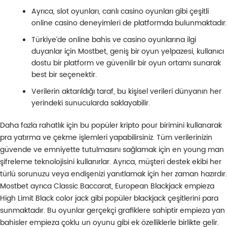
Ayrıca, slot oyunları, canlı casino oyunları gibi çeşitli
online casino deneyimleri de platformda bulunmaktadır.
Türkiye’de online bahis ve casino oyunlarına ilgi
duyanlar için Mostbet, geniş bir oyun yelpazesi, kullanıcı
dostu bir platform ve güvenilir bir oyun ortamı sunarak
best bir seçenektir.
Verilerin aktarıldığı taraf, bu kişisel verileri dünyanın her
yerindeki sunucularda saklayabilir.
Daha fazla rahatlık için bu popüler kripto pour birimini kullanarak
pra yatırma ve çekme işlemleri yapabilirsiniz. Tüm verilerinizin
güvende ve emniyette tutulmasını sağlamak için en young man
şifreleme teknolojisini kullanırlar. Ayrıca, müşteri destek ekibi her
türlü sorunuzu veya endişenizi yanıtlamak için her zaman hazırdır.
Mostbet ayrıca Classic Baccarat, European Blackjack empieza
High Limit Black color jack gibi popüler blackjack çeşitlerini para
sunmaktadır. Bu oyunlar gerçekçi grafiklere sahiptir empieza yan
bahisler empieza çoklu un oyunu gibi ek özelliklerle birlikte gelir.