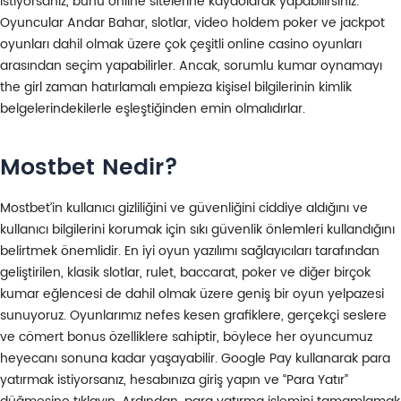
istiyorsanız, bunu online sitelerine kaydolarak yapabilirsiniz.
Oyuncular Andar Bahar, slotlar, video holdem poker ve jackpot
oyunları dahil olmak üzere çok çeşitli online casino oyunları
arasından seçim yapabilirler. Ancak, sorumlu kumar oynamayı
the girl zaman hatırlamalı empieza kişisel bilgilerinin kimlik
belgelerindekilerle eşleştiğinden emin olmalıdırlar.
Mostbet Nedir?
Mostbet’in kullanıcı gizliliğini ve güvenliğini ciddiye aldığını ve
kullanıcı bilgilerini korumak için sıkı güvenlik önlemleri kullandığını
belirtmek önemlidir. En iyi oyun yazılımı sağlayıcıları tarafından
geliştirilen, klasik slotlar, rulet, baccarat, poker ve diğer birçok
kumar eğlencesi de dahil olmak üzere geniş bir oyun yelpazesi
sunuyoruz. Oyunlarımız nefes kesen grafiklere, gerçekçi seslere
ve cömert bonus özelliklere sahiptir, böylece her oyuncumuz
heyecanı sonuna kadar yaşayabilir. Google Pay kullanarak para
yatırmak istiyorsanız, hesabınıza giriş yapın ve “Para Yatır”