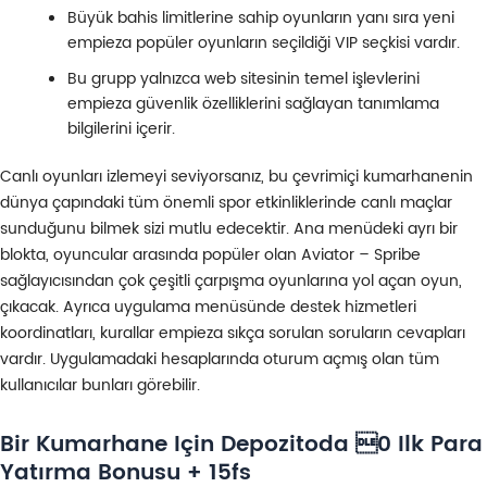
Büyük bahis limitlerine sahip oyunların yanı sıra yeni
empieza popüler oyunların seçildiği VIP seçkisi vardır.
Bu grupp yalnızca web sitesinin temel işlevlerini
empieza güvenlik özelliklerini sağlayan tanımlama
bilgilerini içerir.
Canlı oyunları izlemeyi seviyorsanız, bu çevrimiçi kumarhanenin
dünya çapındaki tüm önemli spor etkinliklerinde canlı maçlar
sunduğunu bilmek sizi mutlu edecektir. Ana menüdeki ayrı bir
blokta, oyuncular arasında popüler olan Aviator – Spribe
sağlayıcısından çok çeşitli çarpışma oyunlarına yol açan oyun,
çıkacak. Ayrıca uygulama menüsünde destek hizmetleri
koordinatları, kurallar empieza sıkça sorulan soruların cevapları
vardır. Uygulamadaki hesaplarında oturum açmış olan tüm
kullanıcılar bunları görebilir.
Bir Kumarhane Için Depozitoda 0 Ilk Para
Yatırma Bonusu + 15fs