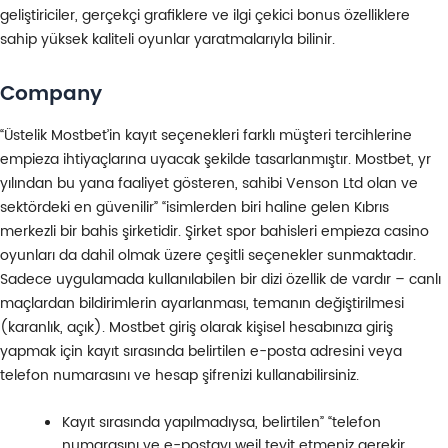
geliştiriciler, gerçekçi grafiklere ve ilgi çekici bonus özelliklere
sahip yüksek kaliteli oyunlar yaratmalarıyla bilinir.
Company
“Üstelik Mostbet’in kayıt seçenekleri farklı müşteri tercihlerine
empieza ihtiyaçlarına uyacak şekilde tasarlanmıştır. Mostbet, yr
yılından bu yana faaliyet gösteren, sahibi Venson Ltd olan ve
sektördeki en güvenilir” “isimlerden biri haline gelen Kıbrıs
merkezli bir bahis şirketidir. Şirket spor bahisleri empieza casino
oyunları da dahil olmak üzere çeşitli seçenekler sunmaktadır.
Sadece uygulamada kullanılabilen bir dizi özellik de vardır – canlı
maçlardan bildirimlerin ayarlanması, temanın değiştirilmesi
(karanlık, açık). Mostbet giriş olarak kişisel hesabınıza giriş
yapmak için kayıt sırasında belirtilen e-posta adresini veya
telefon numarasını ve hesap şifrenizi kullanabilirsiniz.
Kayıt sırasında yapılmadıysa, belirtilen” “telefon
numarasını ve e-postayı weil teyit etmeniz gerekir.