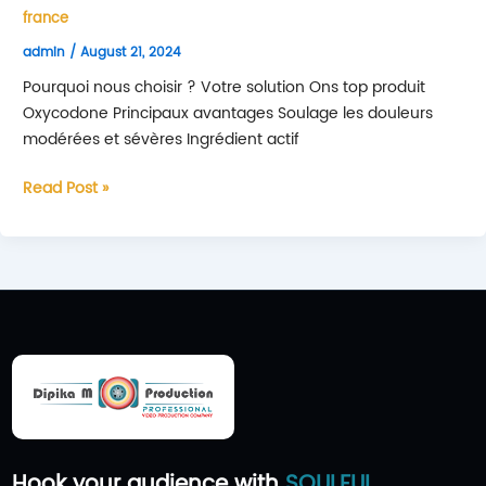
France
france
?
admin
/
August 21, 2024
Pourquoi nous choisir ? Votre solution Ons top produit
Oxycodone Principaux avantages Soulage les douleurs
modérées et sévères Ingrédient actif
Achat
Read Post »
d’Oxycodone
Mylan
:
Guide
et
Informations
essentielles
Hook your audience with
SOULFUL
,