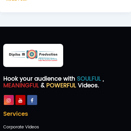
lo
que
necesitas
saber
sobre
el
esteroides
precio
Hook your audience with
SOULFUL
,
MEANINGFUL
&
POWERFUL
Videos.
Services
Corporate Videos