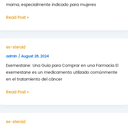
mama, especialmente indicado para mujeres
Exemestane:
Read Post »
¿Dónde
Comprar?
es-steroid
admin
/
August 28, 2024
Exemestane: Una Guía para Comprar en una Farmacia El
exemestane es un medicamento utilizado comúnmente
en el tratamiento del cáncer
Exemestane:
Read Post »
Una
Guía
para
Comprar
es-steroid
en