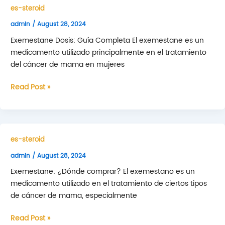
de
es-steroid
Administración
admin
/
August 28, 2024
Exemestane Dosis: Guía Completa El exemestane es un
medicamento utilizado principalmente en el tratamiento
del cáncer de mama en mujeres
Exemestane
Read Post »
Dosis:
Guía
Completa
es-steroid
admin
/
August 28, 2024
Exemestane: ¿Dónde comprar? El exemestano es un
medicamento utilizado en el tratamiento de ciertos tipos
de cáncer de mama, especialmente
Exemestane:
Read Post »