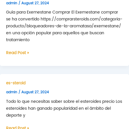
admin
/
August 27, 2024
una
Farmacia
Guía para Exemestane Comprar El Exemestane comprar
se ha convertido https://comprarsteroids.com/categoria-
producto/bloqueadores-de-la-aromatasa/exemestane/
en una opción popular para aquellos que buscan
tratamiento
Guía
Read Post »
para
Exemestane
Comprar
es-steroid
admin
/
August 27, 2024
Todo lo que necesitas saber sobre el esteroides precio Los
esteroides han ganado popularidad en el ámbito del
deporte y
Todo
Read Post »