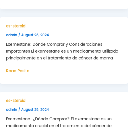
¿Dónde
comprar?
es-steroid
admin
/
August 28, 2024
Exemestane: Dónde Comprar y Consideraciones
Importantes El exemestane es un medicamento utilizado
principalmente en el tratamiento de cáncer de mama
Exemestane:
Read Post »
Dónde
Comprar
y
Consideraciones
es-steroid
Importantes
admin
/
August 28, 2024
Exemestane: ¿Dónde Comprar? El exemestane es un
medicamento crucial en el tratamiento del cáncer de