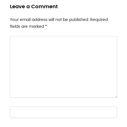
Leave a Comment
Your email address will not be published.
Required
fields are marked
*
Type
here..
Name*