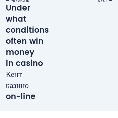
Post
PREVIOUS
NEXT
Under
navigation
what
conditions
often win
money
in casino
Кент
казино
on-line