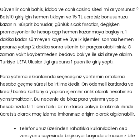
Güvenilir canlı bahis, iddaa ve canlı casino sitesi mi arıyorsunuz ?
Bets10 giriş için hemen tıklayın ve 15 TL ücretsiz bonusunuzu
kazanın. Sürpriz bonuslar, günlük sıcak fırsatlar, değişken
promosyonlar ile hesap açıp hemen kazanmaya başlayın. 1
dakika kadar sürmeyen kayıt ve üyelik işlemleri sonrası hemen
paranızı yatırıp 2 dakika sonra sitenin bir parçası olabilirsiniz. O
zaman vakit kaybetmeden bedava bakiye ile sizi siteye alalım.
Türkiye UEFA Uluslar Ligi grubuna 1 puan ile giriş yaptı.
Para yatırma ekranlarında seçeceğiniz yöntemin ortalama
hesaba geçme süresi belirtilmektedir. Ön ödemeli kartlarda ve
kredi/banka kartlarıyla yapılan işlemler anlık olarak hesabınıza
yansıtmaktadır. Bu nedenle de biraz para yatırımı yapıp
hesabınızda 0 TL den farklı bir miktarda bakiye bırakmak ileride
ücretsiz olarak maç izleme imkanınıza erişim olarak algılanabilir.
Telefonunuz üzerinden rahatlıkla kullanılabilen cep
versiyonu sayesinde bilgisayar başında olmasanız bile