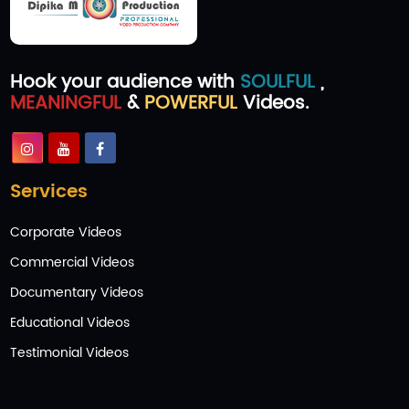
Hook your audience with
SOULFUL
,
MEANINGFUL
&
POWERFUL
Videos.
Services
Corporate Videos
Commercial Videos
Documentary Videos
Educational Videos
Testimonial Videos