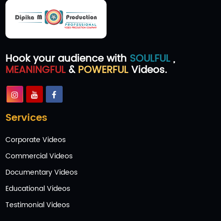
Hook your audience with
SOULFUL
,
MEANINGFUL
&
POWERFUL
Videos.
Services
Corporate Videos
Commercial Videos
Documentary Videos
Educational Videos
Testimonial Videos