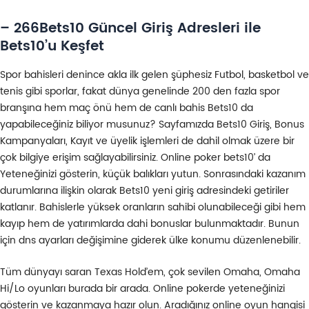
– 266Bets10 Güncel Giriş Adresleri ile
Bets10’u Keşfet
Spor bahisleri denince akla ilk gelen şüphesiz Futbol, basketbol ve
tenis gibi sporlar, fakat dünya genelinde 200 den fazla spor
branşına hem maç önü hem de canlı bahis Bets10 da
yapabileceğiniz biliyor musunuz? Sayfamızda Bets10 Giriş, Bonus
Kampanyaları, Kayıt ve üyelik işlemleri de dahil olmak üzere bir
çok bilgiye erişim sağlayabilirsiniz. Online poker bets10’ da
Yeteneğinizi gösterin, küçük balıkları yutun. Sonrasındaki kazanım
durumlarına ilişkin olarak Bets10 yeni giriş adresindeki getiriler
katlanır. Bahislerle yüksek oranların sahibi olunabileceği gibi hem
kayıp hem de yatırımlarda dahi bonuslar bulunmaktadır. Bunun
için dns ayarları değişimine giderek ülke konumu düzenlenebilir.
Tüm dünyayı saran Texas Hold’em, çok sevilen Omaha, Omaha
Hi/Lo oyunları burada bir arada. Online pokerde yeteneğinizi
gösterin ve kazanmaya hazır olun. Aradığınız online oyun hangisi