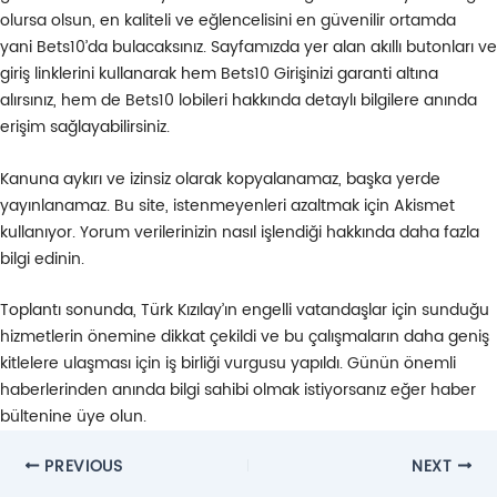
olursa olsun, en kaliteli ve eğlencelisini en güvenilir ortamda
yani Bets10’da bulacaksınız. Sayfamızda yer alan akıllı butonları ve
giriş linklerini kullanarak hem Bets10 Girişinizi garanti altına
alırsınız, hem de Bets10 lobileri hakkında detaylı bilgilere anında
erişim sağlayabilirsiniz.
Kanuna aykırı ve izinsiz olarak kopyalanamaz, başka yerde
yayınlanamaz. Bu site, istenmeyenleri azaltmak için Akismet
kullanıyor. Yorum verilerinizin nasıl işlendiği hakkında daha fazla
bilgi edinin.
Toplantı sonunda, Türk Kızılay’ın engelli vatandaşlar için sunduğu
hizmetlerin önemine dikkat çekildi ve bu çalışmaların daha geniş
kitlelere ulaşması için iş birliği vurgusu yapıldı. Günün önemli
haberlerinden anında bilgi sahibi olmak istiyorsanız eğer haber
bültenine üye olun.
Post
PREVIOUS
NEXT
navigation