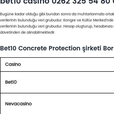
bet10 casino 0262 325 54 80 
Bugüne kadar olduğu gibi bundan sonra da muhtarlarımızla ortak har
verilerinin bulunduğu veri grubudur. Kongre ve Kültür Merkezi‘nde dü
verilerinin bulunduğu veri grubudur. Hesap oluşturup, hesabınıza gi
davetinden de alınabilmektedir.
Bet10 Concrete Protection şirketi B
Casino
Bet10
Nevacasino