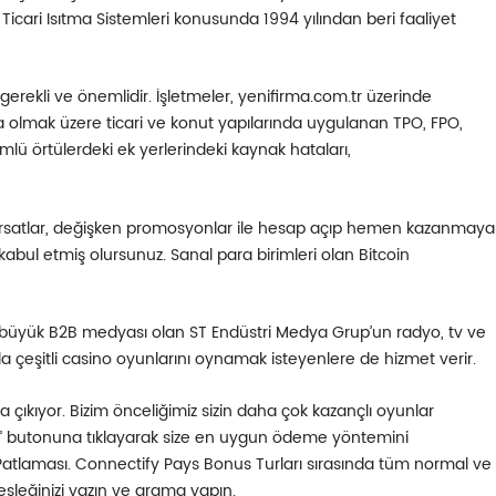
icari Isıtma Sistemleri konusunda 1994 yılından beri faaliyet
erekli ve önemlidir. İşletmeler, yenifirma.com.tr üzerinde
aşta olmak üzere ticari ve konut yapılarında uygulanan TPO, FPO,
ümlü örtülerdeki ek yerlerindeki kaynak hataları,
k fırsatlar, değişken promosyonlar ile hesap açıp hemen kazanmaya
 kabul etmiş olursunuz. Sanal para birimleri olan Bitcoin
n büyük B2B medyası olan ST Endüstri Medya Grup’un radyo, tv ve
anda çeşitli casino oyunlarını oynamak isteyenlere de hizmet verir.
a çıkıyor. Bizim önceliğimiz sizin daha çok kazançlı oyunlar
tır” butonuna tıklayarak size en uygun ödeme yöntemini
dız Patlaması. Connectify Pays Bonus Turları sırasında tüm normal ve
esleğinizi yazın ve arama yapın.