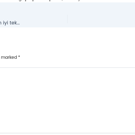
Bets10 güvenilir mi ? ShiftDelete Net Forum Türkiye’nin en iyi teknoloji forumu
re marked
*