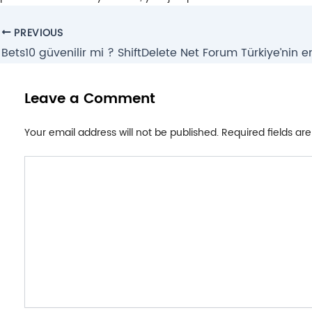
Post
PREVIOUS
navigation
Leave a Comment
Your email address will not be published.
Required fields a
Type
here..