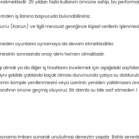
rekmektedir. 25 yıldan fazla kullanım ömrüne sahip, bu performanst
inden iş ilanına başvuruda bulunabilirsiniz.
n’u (Kanun) ve ilgili mevzuat gereğince kişisel verilerin işlenmesi
girmeden oyunlarını oynamaya da devam etmektedirler.
erilmesinin sonrasında onay alımı hemen olmaktadır.
 almak ya da diğer iş fırsatlarını incelemek için aşağıdaki sayfaları
aynı şekilde çatılarda kaçak olması durumunda çatıya su doldurular
ımın komple yenilenmesini veya üzerinin yeniden yalıtılmasını öner
afının önüne geçmiş oluyoruz. Bir damla su bile sarf etmeden 1 l
 oynama imkanı sunarak unutulmaz deneyim yaşatır. Bahis severle