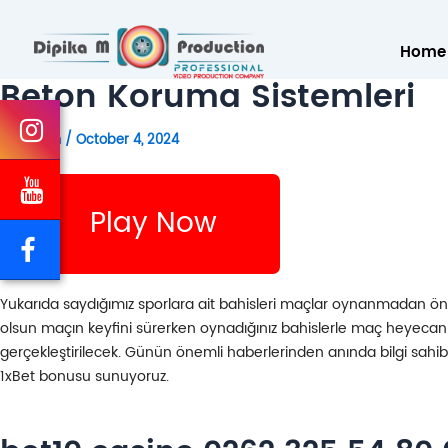
Home
Beton Koruma Sistemleri
By
admin
/
October 4, 2024
Play Now
Yukarıda saydığımız sporlara ait bahisleri maçlar oynanmadan önc
olsun maçın keyfini sürerken oynadığınız bahislerle maç heyecanınız
gerçekleştirilecek. Günün önemli haberlerinden anında bilgi sahib
1xBet bonusu sunuyoruz.