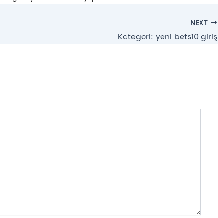
NEXT
Kategori: yeni bets10 giriş