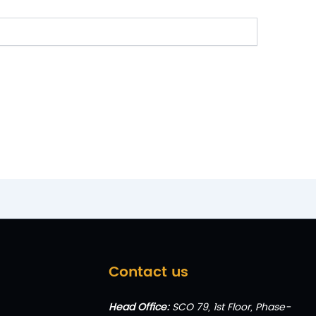
ebsite
Contact us
Head Office:
SCO 79, 1st Floor, Phase-