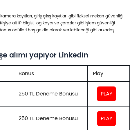
a kayıtları, giriş çıkış kayıtları gibi fiziksel mekan güvenliği
ye ait IP bilgisi, log kaydı ve çerezler gibi işlem güvenliği
Bonus ödülleri hoş geldin olarak verilebileceği gibi arkadaş
şe alımı yapıyor LinkedIn
Bonus
Play
250 TL Deneme Bonusu
PLAY
250 TL Deneme Bonusu
PLAY