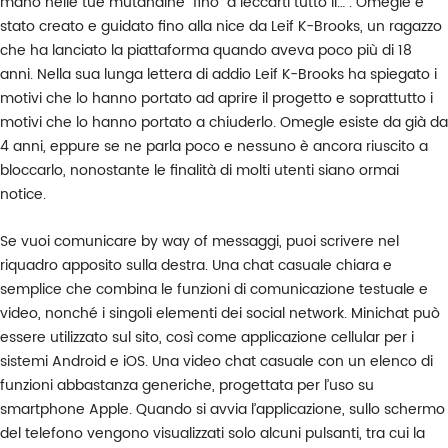
mano nelle tue mutandine” fino “a leccarti tutto il…”. Omegle è
stato creato e guidato fino alla nice da Leif K-Brooks, un ragazzo
che ha lanciato la piattaforma quando aveva poco più di 18
anni. Nella sua lunga lettera di addio Leif K-Brooks ha spiegato i
motivi che lo hanno portato ad aprire il progetto e soprattutto i
motivi che lo hanno portato a chiuderlo. Omegle esiste da già da
4 anni, eppure se ne parla poco e nessuno è ancora riuscito a
bloccarlo, nonostante le finalità di molti utenti siano ormai
notice.
Se vuoi comunicare by way of messaggi, puoi scrivere nel
riquadro apposito sulla destra. Una chat casuale chiara e
semplice che combina le funzioni di comunicazione testuale e
video, nonché i singoli elementi dei social network. Minichat può
essere utilizzato sul sito, così come applicazione cellular per i
sistemi Android e iOS. Una video chat casuale con un elenco di
funzioni abbastanza generiche, progettata per l’uso su
smartphone Apple. Quando si avvia l’applicazione, sullo schermo
del telefono vengono visualizzati solo alcuni pulsanti, tra cui la