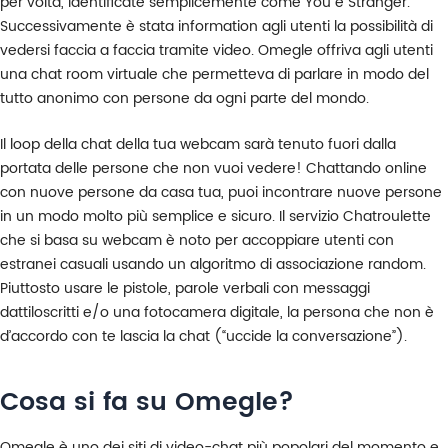
per volta, identificate semplicemente come You e Stranger.
Successivamente è stata information agli utenti la possibilità di
vedersi faccia a faccia tramite video. Omegle offriva agli utenti
una chat room virtuale che permetteva di parlare in modo del
tutto anonimo con persone da ogni parte del mondo.
Il loop della chat della tua webcam sarà tenuto fuori dalla
portata delle persone che non vuoi vedere! Chattando online
con nuove persone da casa tua, puoi incontrare nuove persone
in un modo molto più semplice e sicuro. Il servizio Chatroulette
che si basa su webcam è noto per accoppiare utenti con
estranei casuali usando un algoritmo di associazione random.
Piuttosto usare le pistole, parole verbali con messaggi
dattiloscritti e/o una fotocamera digitale, la persona che non è
d’accordo con te lascia la chat (“uccide la conversazione”).
Cosa si fa su Omegle?
Omegle è uno dei siti di video-chat più popolari del momento e