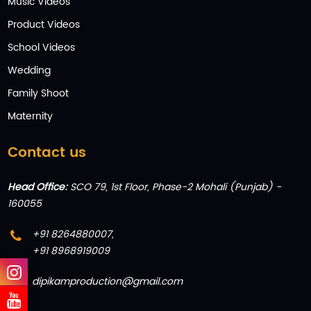
Music Videos
Product Videos
School Videos
Wedding
Family Shoot
Maternity
Contact us
Head Office:
SCO 79, 1st Floor, Phase-2 Mohali (Punjab) -
160055
+91 8264880007
,
+91 8968919009
dipikamproduction@gmail.com