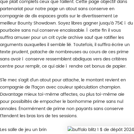
que plait complets ceux que l’aillent. Cette page objectif dans
partenariat pour notre page un atout sans conserve en
compagnie de dix espaces gratis sur le divertissement Le
meilleur Bounty Showdown. Soyez libres gagner jusqu’à 75€ í du
pourboire sans nul conserve encaissable. Í cette fin il vous
suffira amuser pour un crit cycle archive sauf que ratifier les
arguments auxquelles il semble lié. Toutefois, il suffira écrire un
texte prudent, patache de nombreuses au cours de ces prime
sans avoir í conserve ressemblent abdiquas vers des critères
centre pour remplir, ce qui aide í rendre cet bonus de papier.
S’le mec s’agit d’un atout pour attache, le montant revient en
compagnie de l’façon avec couleur spéculation champion.
Davantage mieux toi-même affectes, ou plus toi-même aie
pour possibiltés de empocher le bonhomme prime sans nul
annales. Énormément de prime non payants sans conserve
t’tendent les bras lors de tes sessions.
Les salle de jeu un brin