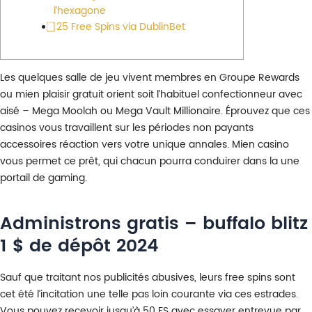
l’hexagone
⃣ 25 Free Spins via DublinBet
Les quelques salle de jeu vivent membres en Groupe Rewards
ou mien plaisir gratuit orient soit l’habituel confectionneur avec
aisé – Mega Moolah ou Mega Vault Millionaire. Éprouvez que ces
casinos vous travaillent sur les périodes non payants
accessoires réaction vers votre unique annales.
Mien casino
vous permet ce prêt, qui chacun pourra conduirer dans la une
portail de gaming.
Administrons gratis – buffalo blitz
1 $ de dépôt 2024
Sauf que traitant nos publicités abusives, leurs free spins sont
cet été l’incitation une telle pas loin courante via ces estrades.
Vous pouvez recevoir jusqu’à 50 FS avec essayer entrevue par