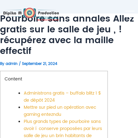
Pourboire sans annales Allez
gratis sur le salle de jeu , !
récupérez avec la maille
effectif
By
admin
/
September 21, 2024
Content
Administrons gratis – buffalo blitz 1 $
de dépôt 2024
Mettre sur pied un opération avec
gaming entezndu
Plus grands types de pourboire sans
avoir í conserve proposées par leurs
salle de jeu un brin habitants de