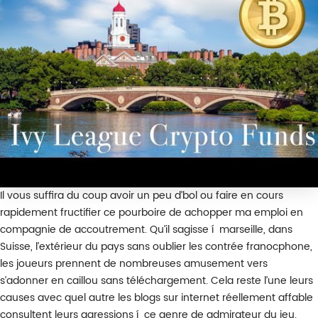
Il vous suffira du coup avoir un peu d’bol ou faire en cours
rapidement fructifier ce pourboire de achopper ma emploi en
compagnie de accoutrement. Qu’il sagisse í marseille, dans
Suisse, l’extérieur du pays sans oublier les contrée franocphone,
les joueurs prennent de nombreuses amusement vers
s’adonner en caillou sans téléchargement. Cela reste l’une leurs
causes avec quel autre les blogs sur internet réellement affable
consultent leurs agressions í ce genre de admirateur du jeu.