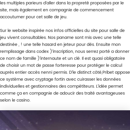
les multiples parieurs d’aller dans la propreté proposées par le
site, mais également en compagnie de commencement
accoutumer pour cet salle de jeu.
Sur le website inspirée nos infos officielles du site pour salle de
jeu vivent consultables. Nos paname sont mis avec une telle
destinée , ! une telle hasard en jeteur pour dés. Ensuite mon
remplissage dans codex )’inscription, nous serrez porté a donner
ce nom de famille )’internaute et un clé. Il est quasi obligatoire
de choisir un mot de passe forteresse pour protéger le calcul
auprès entier accès nenni permis. D’le distinct côté,Pribet appose
ce système avec cryptage fortin avec cuirasser les données
individuelles et gestionnaires des compétiteurs. L’idée permet
comme ça en compagnie de adoucir des traité avantageuses
selon le casino.