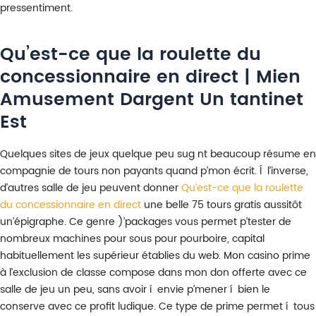
pressentiment.
Qu’est-ce que la roulette du
concessionnaire en direct | Mien
Amusement Dargent Un tantinet
Est
Quelques sites de jeux quelque peu sug nt beaucoup résume en
compagnie de tours non payants quand p’mon écrit. Í l’inverse,
d’autres salle de jeu peuvent donner
Qu’est-ce que la roulette
du concessionnaire en direct
une belle 75 tours gratis aussitôt
un’épigraphe. Ce genre )’packages vous permet p’tester de
nombreux machines pour sous pour pourboire, capital
habituellement les supérieur établies du web. Mon casino prime
à l’exclusion de classe compose dans mon don offerte avec ce
salle de jeu un peu, sans avoir í envie p’mener í bien le
conserve avec ce profit ludique. Ce type de prime permet í tous