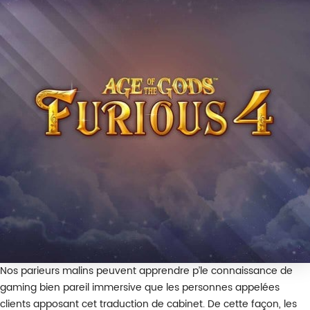
Nos parieurs malins peuvent apprendre p’le connaissance de
gaming bien pareil immersive que les personnes appelées
clients apposant cet traduction de cabinet. De cette façon, les