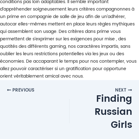
conditions pas loin adaptables. Il semble important
d’appréhender soigneusement leurs critères compagnonnes à
un prime en compagnie de salle de jeu afin de un’adhérer,
autocar elles-mêmes mettent en place leurs règles mythiques
qui assemblent son usage. Des critères dans prime vous
permettent de s’exprimer sur les exigences pour mise , des
quotités des différents gaming, nos caractères impartis, sans
oublier les leurs restrictions potentielles via les jeux ou des
économies. De accaparant le temps pour nos contempler, vous
allez pouvoir caractériser si un gratification pour opportune
orient véritablement amical avec nous.
Post
PREVIOUS
NEXT
Finding
navigation
Russian
Girls