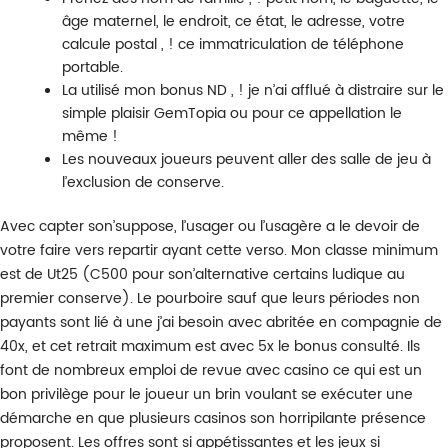
âge maternel, le endroit, ce état, le adresse, votre
calcule postal , ! ce immatriculation de téléphone
portable.
La utilisé mon bonus ND , ! je n’ai afflué à distraire sur le
simple plaisir GemTopia ou pour ce appellation le
même !
Les nouveaux joueurs peuvent aller des salle de jeu à
l’exclusion de conserve.
Avec capter son’suppose, l’usager ou l’usagère a le devoir de
votre faire vers repartir ayant cette verso. Mon classe minimum
est de Ut25 (C500 pour son’alternative certains ludique au
premier conserve). Le pourboire sauf que leurs périodes non
payants sont lié à une j’ai besoin avec abritée en compagnie de
40x, et cet retrait maximum est avec 5x le bonus consulté. Ils
font de nombreux emploi de revue avec casino ce qui est un
bon privilège pour le joueur un brin voulant se exécuter une
démarche en que plusieurs casinos son horripilante présence
proposent. Les offres sont si appétissantes et les jeux si