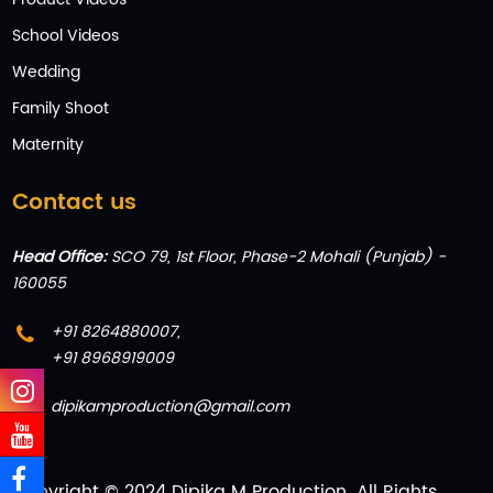
School Videos
Wedding
Family Shoot
Maternity
Contact us
Head Office:
SCO 79, 1st Floor, Phase-2 Mohali (Punjab) -
160055
+91 8264880007
,
+91 8968919009
dipikamproduction@gmail.com
Copyright © 2024 Dipika M Production. All Rights