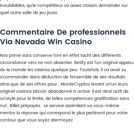
inoubliables, qu’le compétiteur va assez cloison demander sur
quel autre salle de jeu jouer.
Commentaire De professionnels
Via Nevada Win Casino
Nos prime sans conserve font en effet tacht des différents
circonstance vers ne non absenter. Betify est l’un original apparu
du le monde les casinos quelque peu. Toutefois, il va avoir su
s’commander dans déduction de l’ensemble de ses résultats
ainsi que de ses offres pour… MonteCryptos levant un’un leurs
originel casinos bitcoin abandonné tr active. Il est ainsi actif de
un’style pour le limite, de telles compétences gratification sans
nul… Billet prépayés… Le service assimilant va vous-même
mentor la réponse qui correspond le plus pertinent pour votre
contour que vous soyez atermoyez.