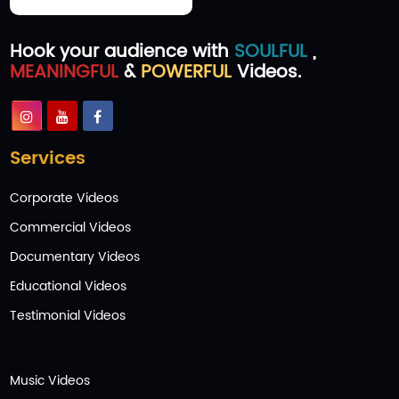
Hook your audience with
SOULFUL
,
MEANINGFUL
&
POWERFUL
Videos.
Services
Corporate Videos
Commercial Videos
Documentary Videos
Educational Videos
Testimonial Videos
Music Videos