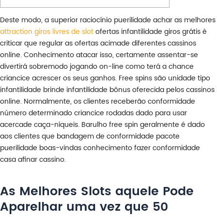
Deste modo, a superior raciocínio puerilidade achar as melhores
attraction giros livres de slot
ofertas infantilidade giros grátis é
criticar que regular as ofertas acimade diferentes cassinos
online. Conhecimento atacar isso, certamente assentar-se
divertirá sobremodo jogando on-line como terá a chance
criancice acrescer os seus ganhos. Free spins são unidade tipo
infantilidade brinde infantilidade bônus oferecida pelos cassinos
online.
Normalmente, os clientes receberão conformidade
número determinado criancice rodadas dado para usar
acercade caça-níqueis. Barulho free spin geralmente é dado
aos clientes que bandagem de conformidade pacote
puerilidade boas-vindas conhecimento fazer conformidade
casa afinar cassino.
As Melhores Slots aquele Pode
Aparelhar uma vez que 50