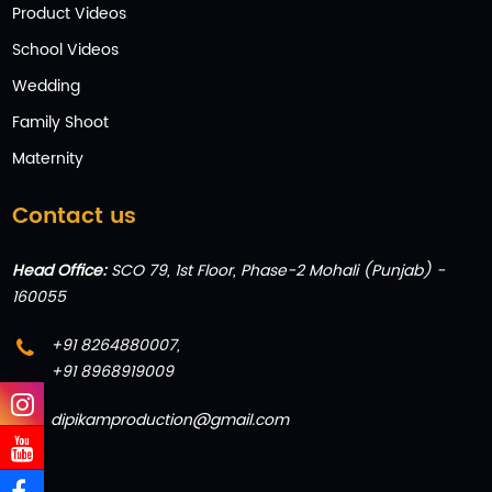
Product Videos
School Videos
Wedding
Family Shoot
Maternity
Contact us
Head Office:
SCO 79, 1st Floor, Phase-2 Mohali (Punjab) -
160055
+91 8264880007
,
+91 8968919009
dipikamproduction@gmail.com