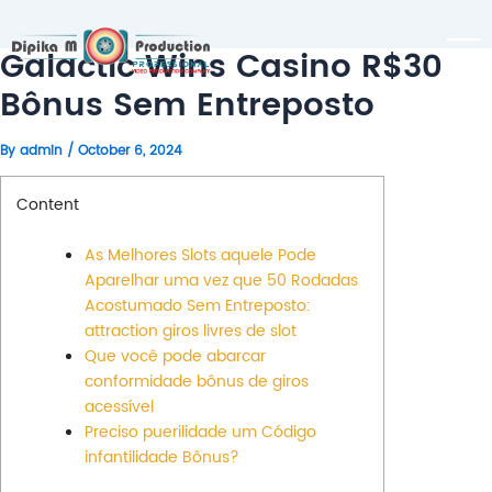
Galactic Wins Casino R$30
Bônus Sem Entreposto
By
admin
/
October 6, 2024
Content
As Melhores Slots aquele Pode
Aparelhar uma vez que 50 Rodadas
Acostumado Sem Entreposto:
attraction giros livres de slot
Que você pode abarcar
conformidade bônus de giros
acessível
Preciso puerilidade um Código
infantilidade Bônus?