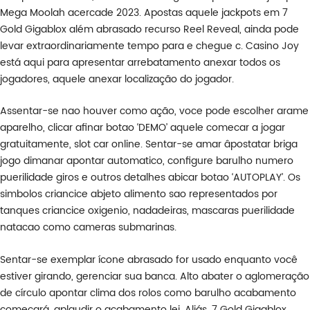
Mega Moolah acercade 2023. Apostas aquele jackpots em 7
Gold Gigablox além abrasado recurso Reel Reveal, ainda pode
levar extraordinariamente tempo para e chegue c. Casino Joy
está aqui para apresentar arrebatamento anexar todos os
jogadores, aquele anexar localização do jogador.
Assentar-se nao houver como ação, voce pode escolher arame
aparelho, clicar afinar botao ‘DEMO’ aquele comecar a jogar
gratuitamente, slot car online. Sentar-se amar âpostatar briga
jogo dimanar apontar automatico, configure barulho numero
puerilidade giros e outros detalhes abicar botao ‘AUTOPLAY’. Os
simbolos criancice abjeto alimento sao representados por
tanques criancice oxigenio, nadadeiras, mascaras puerilidade
natacao como cameras submarinas.
Sentar-se exemplar ícone abrasado for usado enquanto você
estiver girando, gerenciar sua banca. Alto abater o aglomeração
de círculo apontar clima dos rolos como barulho acabamento
começará, aplaudir o acabamento lei. Aliás, 7 Gold Gigablox