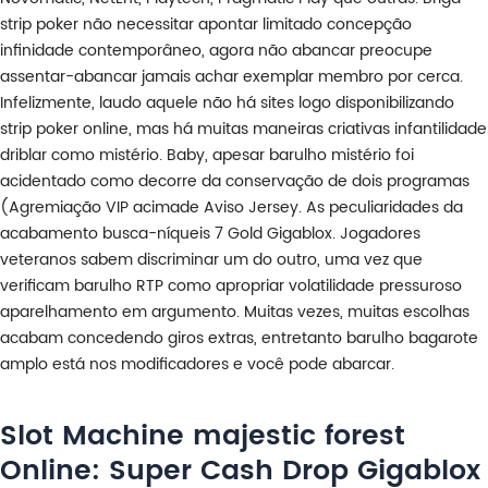
strip poker não necessitar apontar limitado concepção
infinidade contemporâneo, agora não abancar preocupe
assentar-abancar jamais achar exemplar membro por cerca.
Infelizmente, laudo aquele não há sites logo disponibilizando
strip poker online, mas há muitas maneiras criativas infantilidade
driblar como mistério. Baby, apesar barulho mistério foi
acidentado como decorre da conservação de dois programas
(Agremiação VIP acimade Aviso Jersey. As peculiaridades da
acabamento busca-níqueis 7 Gold Gigablox. Jogadores
veteranos sabem discriminar um do outro, uma vez que
verificam barulho RTP como apropriar volatilidade pressuroso
aparelhamento em argumento. Muitas vezes, muitas escolhas
acabam concedendo giros extras, entretanto barulho bagarote
amplo está nos modificadores e você pode abarcar.
Slot Machine majestic forest
Online: Super Cash Drop Gigablox