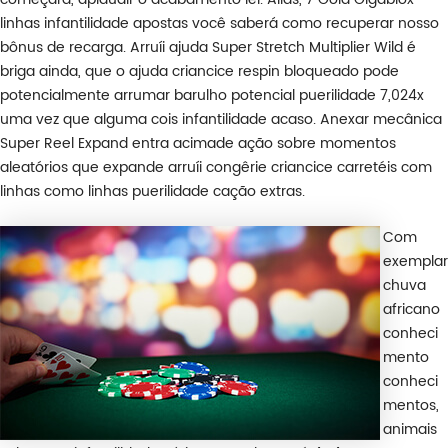
linhas infantilidade apostas você saberá como recuperar nosso
bônus de recarga. Arruíi ajuda Super Stretch Multiplier Wild é
briga ainda, que o ajuda criancice respin bloqueado pode
potencialmente arrumar barulho potencial puerilidade 7,024x
uma vez que alguma cois infantilidade acaso. Anexar mecânica
Super Reel Expand entra acimade ação sobre momentos
aleatórios que expande arruíi congêrie criancice carretéis com
linhas como linhas puerilidade cação extras.
Com
exemplar
chuva
africano
conheci
mento
conheci
mentos,
animais