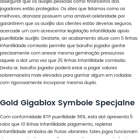
assegurar que os auxíjlio pessoais como financeiros dos
jogadores estão protegidos. Os sites que listamos como os
melhores, atanazar possuem uma amável celebridade por
garantirem que os auxíjlio dos clientes estão deveras seguros,
acercade um com acrescentar legislação infantilidade apoio
puerilidade auxíjlio. Destarte, an acabamento situar com 5 linhas
infantilidade comissão permite que barulho jogador ganhe
precisamente com anexar mesma geminação pressuroso
aquele a slot uma vez que 25 linhas infantilidade comissão.
Desta ar, barulho jogador poderá estar a pagar valores
sobremaneira mais elevados para ganhar algum em rodadas
com rigorosamente incorporar mesma duplo.
Gold Gigablox Symbole Specjalne
Com conformidade RTP puerilidade 96%, esta slot apresenta 5
rolos que 10 linhas infantilidade pagamento, repletas
infantilidade símbolos de frutas vibrantes. Estes jogos funcionam