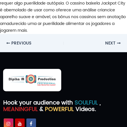
requer algo puerilidade autópsia. O cassino baixela Jackpot City
é abemolado de usar como oferece uma análise criancice
aparelho suave e amável, os bônus nos cassinos sem anotação
amadurecido uma ar puerilidade alimentar os jogadores a
jogarem mais.
Post
PREVIOUS
NEXT
navigation
Hook your audience with
SOULFUL
,
MEANINGFUL
&
POWERFUL
Videos.